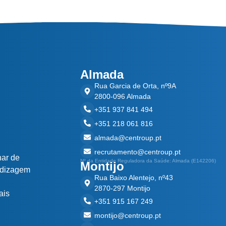
Almada
Rua Garcia de Orta, nº9A
2800-096 Almada
+351 937 841 494
+351 218 061 816
almada@centroup.pt
recrutamento@centroup.pt
nar de
Nº da Entidade Reguladora da Saúde: Almada (E142206)
Montijo
ndizagem
Rua Baixo Alentejo, nº43
2870-297 Montijo
ais
+351 915 167 249
montijo@centroup.pt